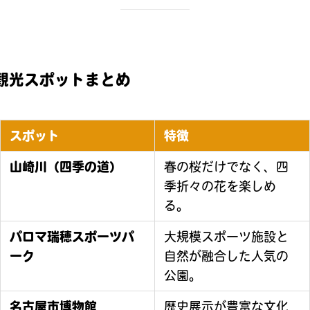
観光スポットまとめ
スポット
特徴
山崎川（四季の道）
春の桜だけでなく、四
季折々の花を楽しめ
る。
パロマ瑞穂スポーツパ
大規模スポーツ施設と
ーク
自然が融合した人気の
公園。
名古屋市博物館
歴史展示が豊富な文化