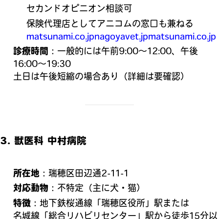
セカンドオピニオン相談可
保険代理店としてアニコムの窓口も兼ねる
matsunami.co.jp
nagoyavet.jp
matsunami.co.jp
診療時間
：一般的には午前9:00～12:00、午後
16:00～19:30
土日は午後短縮の場合あり（詳細は要確認）
3.
獣医科 中村病院
所在地
：瑞穂区田辺通2‑11‑1
対応動物
：不特定（主に犬・猫）
特徴
：地下鉄桜通線「瑞穂区役所」駅または
名城線「総合リハビリセンター」駅から徒歩15分以