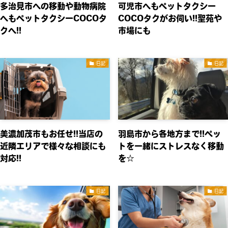
多治見市への移動や動物病院
可児市へもペットタクシー
へもペットタクシーCOCOタ
COCOタクがお伺い!!聖苑や
クへ!!
市場にも
日記
日記
美濃加茂市もお任せ!!当店の
羽島市から各地方まで!!ペッ
近隣エリアで様々な相談にも
トを一緒にストレスなく移動
対応!!
を☆
日記
日記