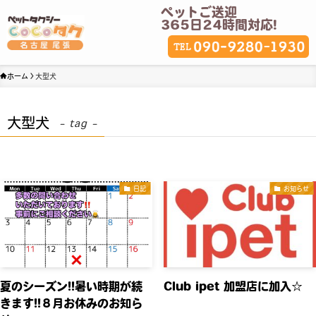
ペットご送迎
365日24時間対応!
ホーム
大型犬
大型犬
– tag –
日記
お知らせ
夏のシーズン!!暑い時期が続
Club ipet 加盟店に加入☆
きます!!８月お休みのお知ら