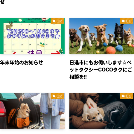
せ
日記
日記
年末年始のお知らせ
日進市にもお伺いします☆ペ
ットタクシーCOCOタクにご
相談を!!
日記
日記