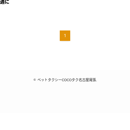
適に
1
©
ペットタクシーCOCOタク名古屋尾張.