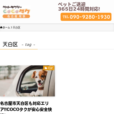
ペットご送迎
365日24時間対応!
ホーム
天白区
天白区
– tag –
日記
名古屋市天白区も対応エリ
ア!!COCOタクが安心安全快