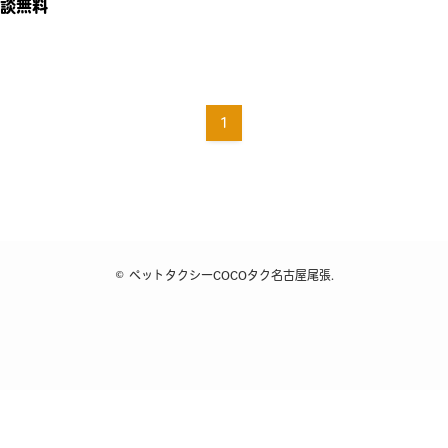
談無料
1
©
ペットタクシーCOCOタク名古屋尾張.