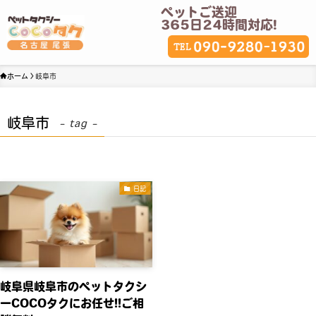
ペットご送迎
365日24時間対応!
ホーム
岐阜市
岐阜市
– tag –
日記
岐阜県岐阜市のペットタクシ
ーCOCOタクにお任せ!!ご相