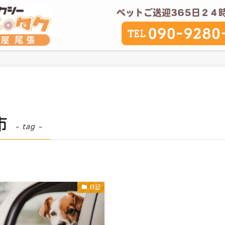
ペットご送迎365日２４時
市
– tag –
日記