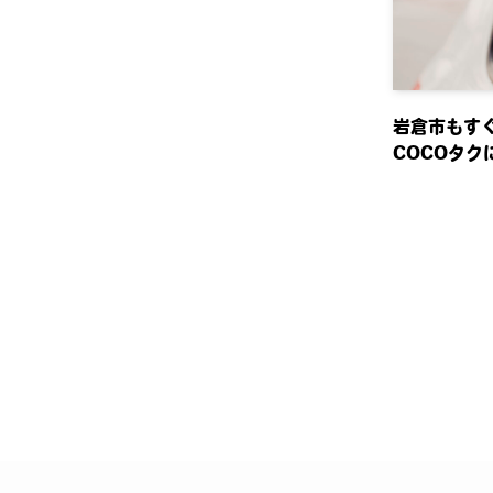
岩倉市もすぐ
COCOタク