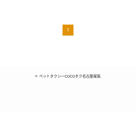
1
©
ペットタクシーCOCOタク名古屋尾張.