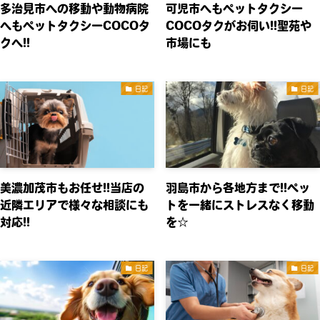
多治見市への移動や動物病院
可児市へもペットタクシー
へもペットタクシーCOCOタ
COCOタクがお伺い!!聖苑や
クへ!!
市場にも
日記
日記
美濃加茂市もお任せ!!当店の
羽島市から各地方まで!!ペッ
近隣エリアで様々な相談にも
トを一緒にストレスなく移動
対応!!
を☆
日記
日記