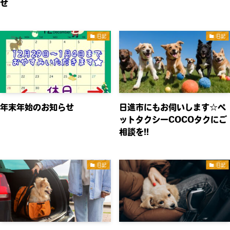
せ
日記
日記
年末年始のお知らせ
日進市にもお伺いします☆ペ
ットタクシーCOCOタクにご
相談を!!
日記
日記