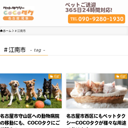
ペットご送迎
365日24時間対応!
ホーム
＃江南市
＃江南市
– tag –
日記
日記
名古屋市守山区への動物病院
名古屋市西区にもペットタク
の移動にも、COCOタクにご
シーCOCOタクが様々な用途