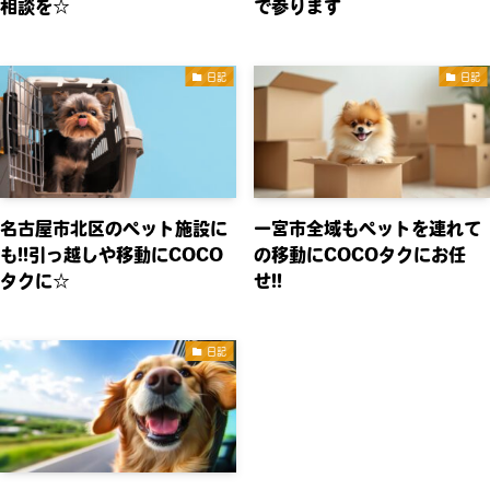
相談を☆
で参ります
日記
日記
名古屋市北区のペット施設に
一宮市全域もペットを連れて
も!!引っ越しや移動にCOCO
の移動にCOCOタクにお任
タクに☆
せ!!
日記