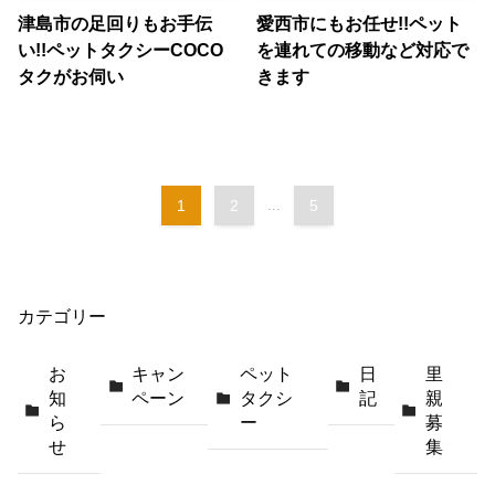
津島市の足回りもお手伝
愛西市にもお任せ!!ペット
い!!ペットタクシーCOCO
を連れての移動など対応で
タクがお伺い
きます
1
2
...
5
カテゴリー
お
キャン
ペット
日
里
知
ペーン
タクシ
記
親
ら
ー
募
せ
集