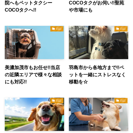
院へもペットタクシー
COCOタクがお伺い!!聖苑
COCOタクへ!!
や市場にも
日記
日記
美濃加茂市もお任せ!!当店
羽島市から各地方まで!!ペ
の近隣エリアで様々な相談
ットを一緒にストレスなく
にも対応!!
移動を☆
日記
日記