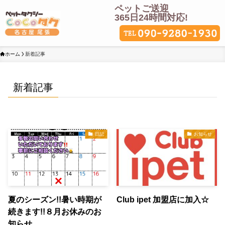
ペットご送迎
365日24時間対応!
ホーム
新着記事
新着記事
日記
お知らせ
夏のシーズン!!暑い時期が
Club ipet 加盟店に加入☆
続きます!!８月お休みのお
知らせ