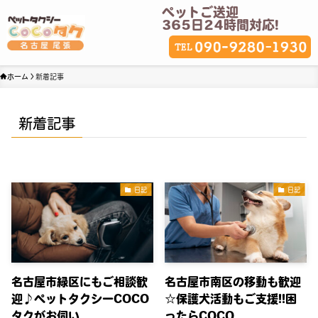
ペットご送迎
365日24時間対応!
ホーム
新着記事
新着記事
日記
日記
名古屋市緑区にもご相談歓
名古屋市南区の移動も歓迎
迎♪ペットタクシーCOCO
☆保護犬活動もご支援!!困
タクがお伺い
ったらCOCO