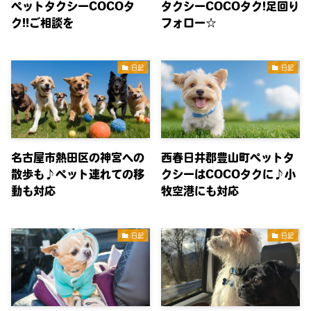
ペットタクシーCOCOタ
タクシーCOCOタク!足回り
ク!!ご相談を
フォロー☆
日記
日記
名古屋市熱田区の神宮への
西春日井郡豊山町ペットタ
散歩も♪ペット連れての移
クシーはCOCOタクに♪小
動も対応
牧空港にも対応
日記
日記