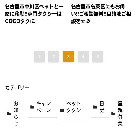
名古屋市中川区ペットと一
名古屋市名東区にもお伺
緒に移動!!専門タクシーは
い!!ご相談無料!!目的地ご相
COCOタクに
談を☆彡
1
2
3
4
5
カテゴリー
お
キャン
ペット
日
里
知
ペーン
タクシ
記
親
ら
ー
募
せ
集